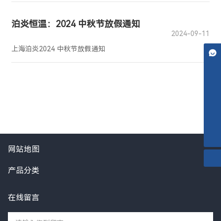
泊炎恒温：2024 中秋节放假通知
2024-09-11
上海泊炎2024 中秋节放假通知
在线客服
微信二维码
temp@boyantcu.com
18116062953
扫一扫微信二维码
关注我们动态
17317181706
网站地图
产品分类
在线留言